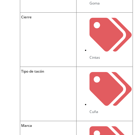
Goma
Cierre
Cintas
Tipo de tacón
Cuña
Marca