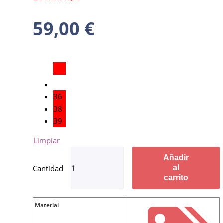
59,00
€
36
38
39
Limpiar
Añadir
al
carrito
Material