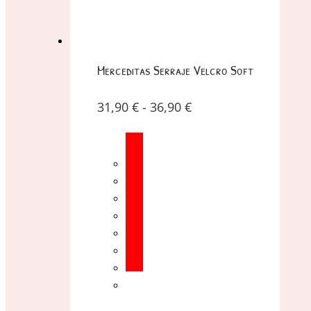
Merceditas Serraje Velcro Soft
31,90
€
-
36,90
€