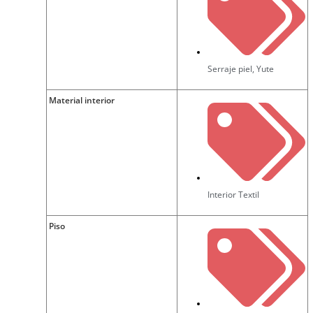
Serraje piel
,
Yute
Material interior
Interior Textil
Piso