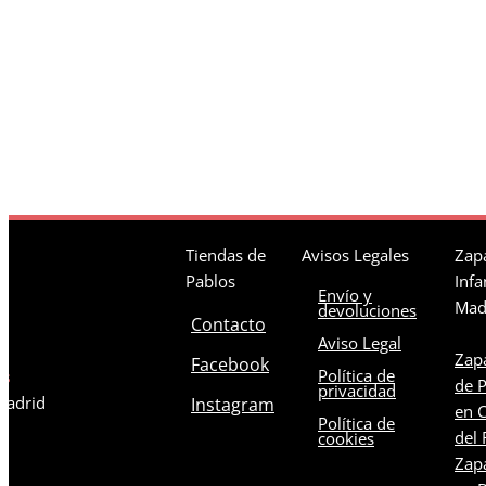
Tiendas de
Avisos Legales
Zapa
Pablos
Infa
Envío y
Mad
devoluciones
Contacto
Aviso Legal
Zapa
Facebook
Política de
os
de 
privacidad
 Madrid
Instagram
en C
Política de
del 
cookies
Zapa