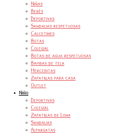
Niñas
Bebés
Deportivas
Sandalias respetuosas
Calcetines
Botas
Colegial
Botas de agua respetuosas
Bambas de tela
Merceditas
Zapatillas para casa
Outlet
Niño
Deportivas
Colegial
Zapatillas de Lona
Sandalias
Alpargatas