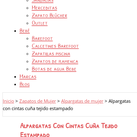
Merceditas
Zapato Blúcher
Outlet
Bebé
Barefoot
Calcetines Barefoot
Zapatillas piscina
Zapatos de flamenca
Botas de agua Bebe
Marcas
Blog
Inicio
>
Zapatos de Mujer
>
Alpargatas de mujer
>
Alpargatas
con cintas cuña tejido estampado
Alpargatas Con Cintas Cuña Tejido
Estampado