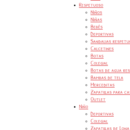
Respetuoso
Niños
Niñas
Bebés
Deportivas
Sandalias respetu
Calcetines
Botas
Colegial
Botas de agua re
Bambas de tela
Merceditas
Zapatillas para ca
Outlet
Niño
Deportivas
Colegial
Zapatillas de Lona