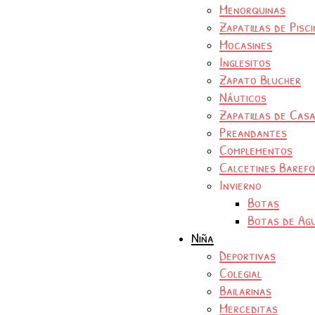
Menorquinas
Zapatillas de Pisc
Mocasines
Inglesitos
Zapato Blucher
Náuticos
Zapatillas de Cas
Preandantes
Complementos
Calcetines Baref
Invierno
Botas
Botas de Ag
Niña
Deportivas
Colegial
Bailarinas
Merceditas