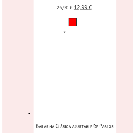
12,99
€
26,90
€
Bailarina Clásica ajustable De Pablos