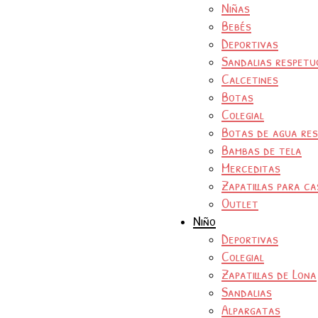
Niñas
Bebés
Deportivas
Sandalias respetu
Calcetines
Botas
Colegial
Botas de agua re
Bambas de tela
Merceditas
Zapatillas para ca
Outlet
Niño
Deportivas
Colegial
Zapatillas de Lona
Sandalias
Alpargatas