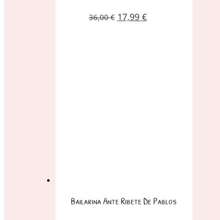
17,99
€
36,00
€
Bailarina Ante Ribete De Pablos