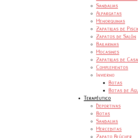
Sandalias
Alpargatas
Menorquinas
Zapatillas de Pisc
Zapatos de Salón
Bailarinas
Mocasines
Zapatillas de Cas
Complementos
Invierno
Botas
Botas de Ag
Terapéutico
Deportivas
Botas
Sandalias
Merceditas
Zapato Blúcher