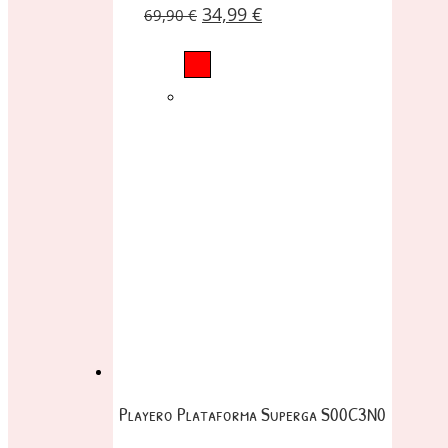
34,99
€
69,90
€
Playero Plataforma Superga S00C3N0