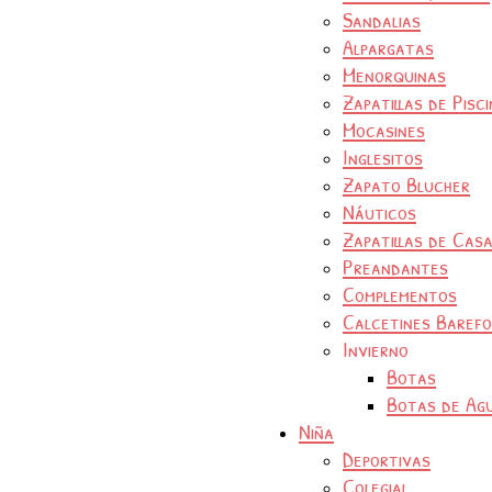
Sandalias
Alpargatas
Menorquinas
Zapatillas de Pisc
Mocasines
Inglesitos
Zapato Blucher
Náuticos
Zapatillas de Cas
Preandantes
Complementos
Calcetines Baref
Invierno
Botas
Botas de Ag
Niña
Deportivas
Colegial