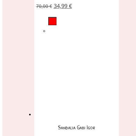
34,99
€
70,00
€
Sandalia Gabi Igor