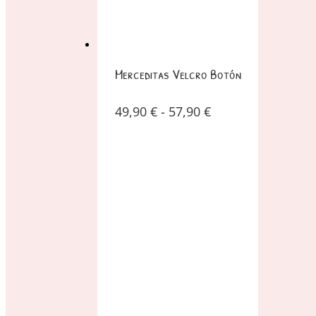
Merceditas Velcro Botón
49,90
€
-
57,90
€