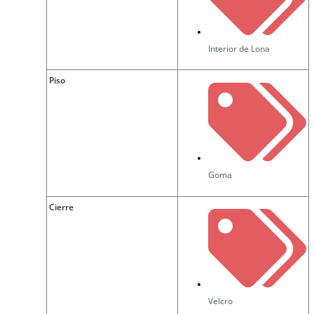
Interior de Lona
Piso
Goma
Cierre
Velcro