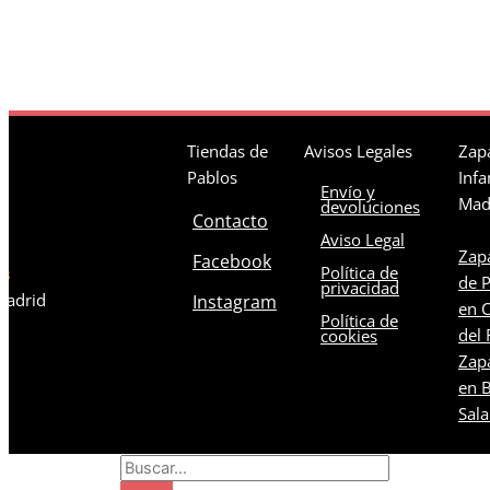
Tiendas de
Avisos Legales
Zapa
Pablos
Infa
Envío y
Mad
devoluciones
Contacto
Aviso Legal
Zapa
Facebook
Política de
os
de 
privacidad
 Madrid
Instagram
en C
Política de
del 
cookies
Zapa
en B
Sal
Search