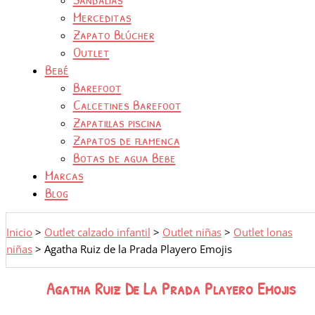
Merceditas
Zapato Blúcher
Outlet
Bebé
Barefoot
Calcetines Barefoot
Zapatillas piscina
Zapatos de flamenca
Botas de agua Bebe
Marcas
Blog
Inicio
>
Outlet calzado infantil
>
Outlet niñas
>
Outlet lonas
niñas
>
Agatha Ruiz de la Prada Playero Emojis
Agatha Ruiz De La Prada Playero Emojis