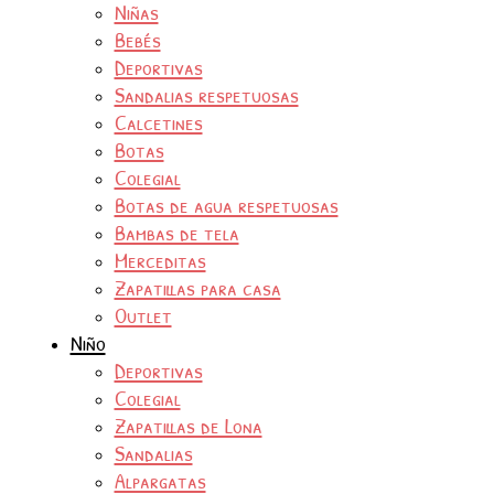
Niñas
Bebés
Deportivas
Sandalias respetuosas
Calcetines
Botas
Colegial
Botas de agua respetuosas
Bambas de tela
Merceditas
Zapatillas para casa
Outlet
Niño
Deportivas
Colegial
Zapatillas de Lona
Sandalias
Alpargatas