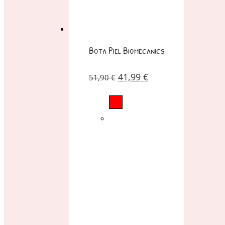
Bota Piel Biomecanics
41,99
€
51,90
€