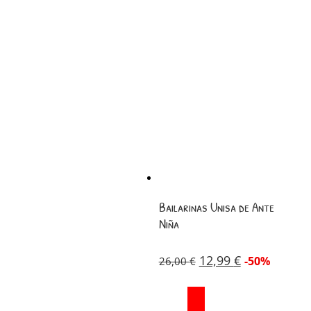
Bailarinas Unisa de Ante
Niña
12,99
€
-50%
26,00
€