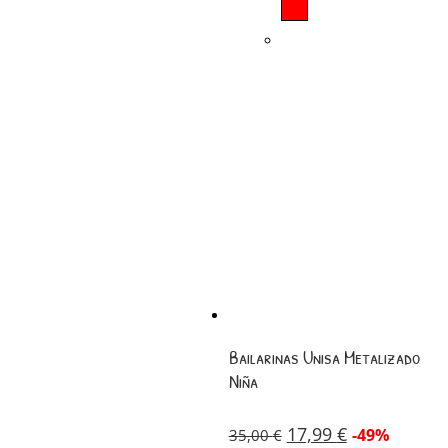
Bailarinas Unisa Metalizado
Niña
17,99
€
-49%
35,00
€