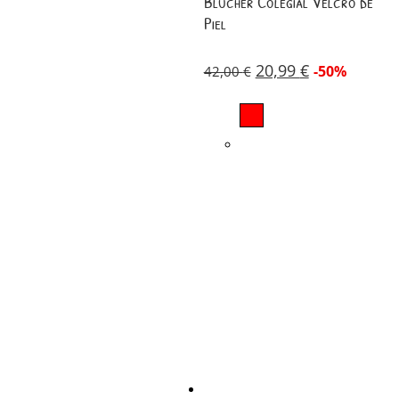
Blúcher Colegial Velcro de
Piel
20,99
€
-50%
42,00
€