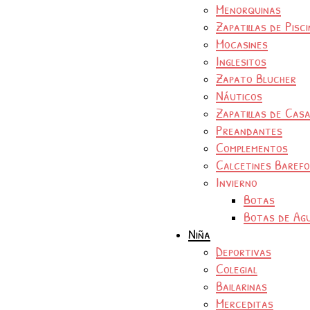
Menorquinas
Zapatillas de Pisc
Mocasines
Inglesitos
Zapato Blucher
Náuticos
Zapatillas de Cas
Preandantes
Complementos
Calcetines Baref
Invierno
Botas
Botas de Ag
Niña
Deportivas
Colegial
Bailarinas
Merceditas