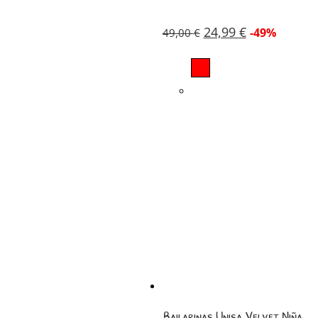
24,99
€
-49%
49,00
€
Bailarinas Unisa Velvet Niña