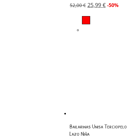
25,99
€
-50%
52,00
€
Bailarinas Unisa Terciopelo
Lazo Niña