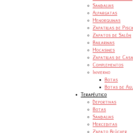
Sandalias
Alpargatas
Menorquinas
Zapatillas de Pisc
Zapatos de Salón
Bailarinas
Mocasines
Zapatillas de Cas
Complementos
Invierno
Botas
Botas de Ag
Terapéutico
Deportivas
Botas
Sandalias
Merceditas
Zapato Blúcher