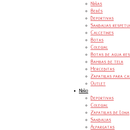
Niñas
Bebés
Deportivas
Sandalias respetu
Calcetines
Botas
Colegial
Botas de agua re
Bambas de tela
Merceditas
Zapatillas para ca
Outlet
Niño
Deportivas
Colegial
Zapatillas de Lona
Sandalias
Alpargatas