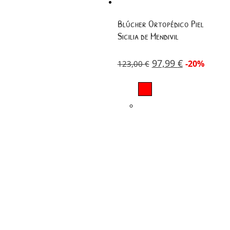
Blúcher Ortopédico Piel
Sicilia de Mendivil
97,99
€
-20%
123,00
€