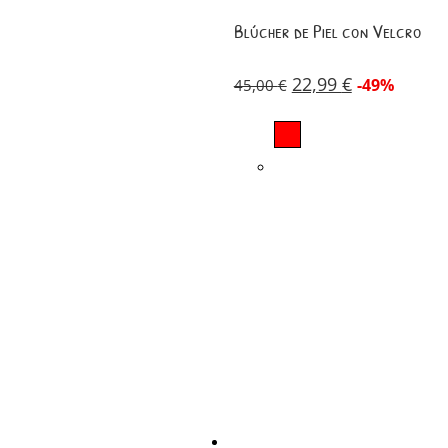
Blúcher de Piel con Velcro
22,99
€
-49%
45,00
€