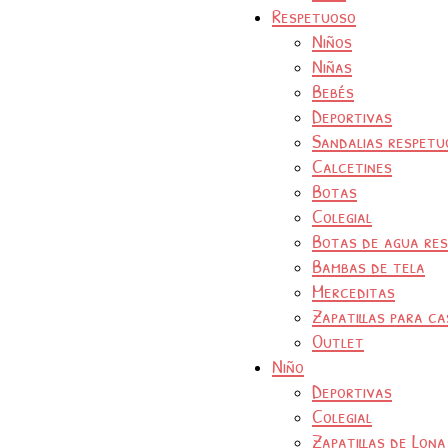
Respetuoso
Niños
Niñas
Bebés
Deportivas
Sandalias respetu
Calcetines
Botas
Colegial
Botas de agua re
Bambas de tela
Merceditas
Zapatillas para ca
Outlet
Niño
Deportivas
Colegial
Zapatillas de Lona