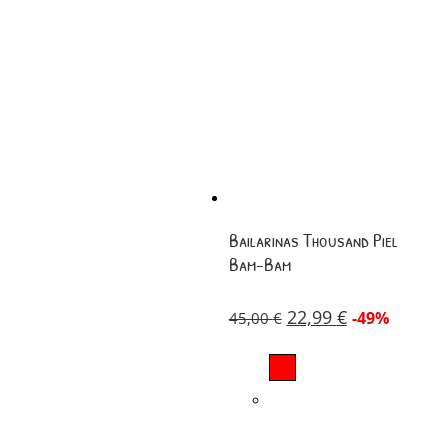
Bailarinas Thousand Piel
Bam-Bam
22,99
€
-49%
45,00
€