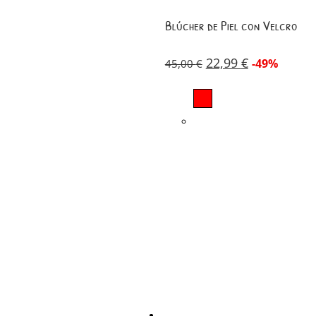
Blúcher de Piel con Velcro
22,99
€
-49%
45,00
€