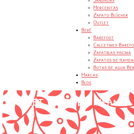
Merceditas
Zapato Blúcher
Outlet
Bebé
Barefoot
Calcetines Baref
Zapatillas piscina
Zapatos de flamen
Botas de agua Be
Marcas
Blog
Outlet calzado infantil