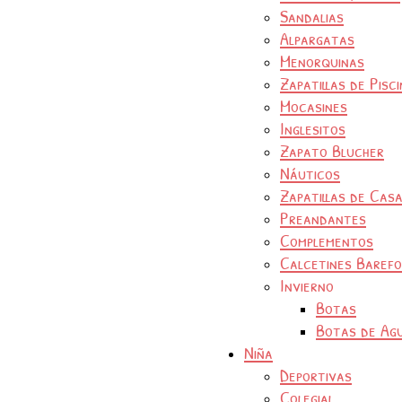
Sandalias
Alpargatas
Menorquinas
Zapatillas de Pisc
Mocasines
Inglesitos
Zapato Blucher
Náuticos
Zapatillas de Cas
Preandantes
Complementos
Calcetines Baref
Invierno
Botas
Botas de Ag
Niña
Deportivas
Colegial