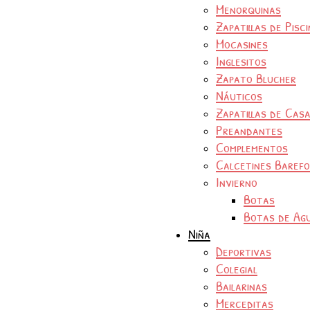
Menorquinas
Zapatillas de Pisc
Mocasines
Inglesitos
Zapato Blucher
Náuticos
Zapatillas de Cas
Preandantes
Complementos
Calcetines Baref
Invierno
Botas
Botas de Ag
Niña
Deportivas
Colegial
Bailarinas
Merceditas