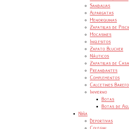
Sandalias
Alpargatas
Menorquinas
Zapatillas de Pisc
Mocasines
Inglesitos
Zapato Blucher
Náuticos
Zapatillas de Cas
Preandantes
Complementos
Calcetines Baref
Invierno
Botas
Botas de Ag
Niña
Deportivas
Colegial