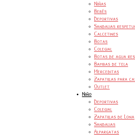
Niñas
Bebés
Deportivas
Sandalias respetu
Calcetines
Botas
Colegial
Botas de agua re
Bambas de tela
Merceditas
Zapatillas para ca
Outlet
Niño
Deportivas
Colegial
Zapatillas de Lona
Sandalias
Alpargatas