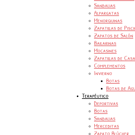
Sandalias
Alpargatas
Menorquinas
Zapatillas de Pisc
Zapatos de Salón
Bailarinas
Mocasines
Zapatillas de Cas
Complementos
Invierno
Botas
Botas de Ag
Terapéutico
Deportivas
Botas
Sandalias
Merceditas
Zapato Blúcher