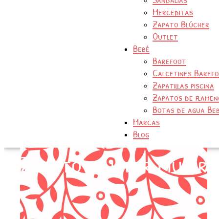
Merceditas
Zapato Blúcher
Outlet
Bebé
Barefoot
Calcetines Baref
Zapatillas piscina
Zapatos de flamen
Botas de agua Be
Marcas
Blog
Zapato blucher Mujer