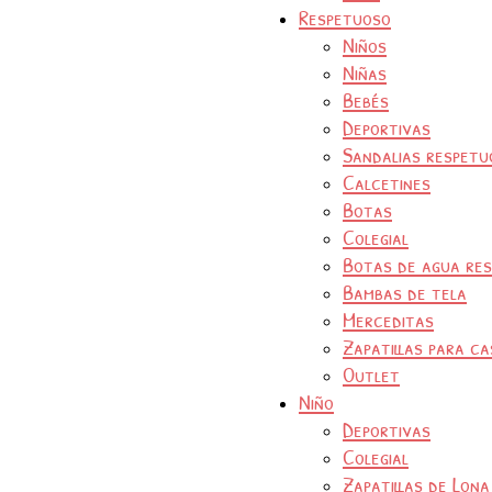
Respetuoso
Niños
Niñas
Bebés
Deportivas
Sandalias respetu
Calcetines
Botas
Colegial
Botas de agua re
Bambas de tela
Merceditas
Zapatillas para ca
Outlet
Niño
Deportivas
Colegial
Zapatillas de Lona